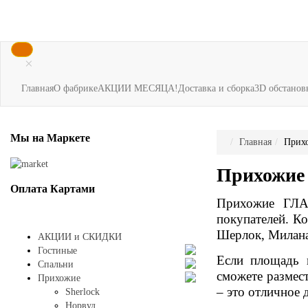
×
Главная
О фабрике
АКЦИИ МЕСЯЦА!
Доставка и сборка
3D обстанов
Мы
на Маркете
Главная
Прих
Прихожие
Оплата
Картами
Прихожие ГЛА
покупателей. К
Шерлок, Милан
АКЦИИ и СКИДКИ
Гостиные
Если площадь 
Спальни
сможете размест
Прихожие
– это отличное
Sherlock
Норвуд