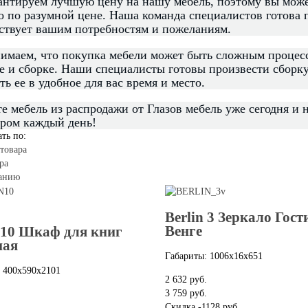
нтируем лучшую цену на нашу мебель, поэтому вы може
о по разумной цене. Наша команда специалистов готова 
ствует вашим потребностям и пожеланиям.
маем, что покупка мебели может быть сложным процесс
е и сборке. Наши специалисты готовы произвести сборку
ть ее в удобное для вас время и место.
е мебель из распродажи от Глазов мебель уже сегодня и
ером каждый день!
ть по:
товара
ра
анию
Berlin 3 Зеркало Гост
Венге
n 10 Шкаф для книг
ная
Габариты:
1006х16х651
:
400х590х2101
2 632 руб.
3 759 руб.
Скидка
-1128 руб.