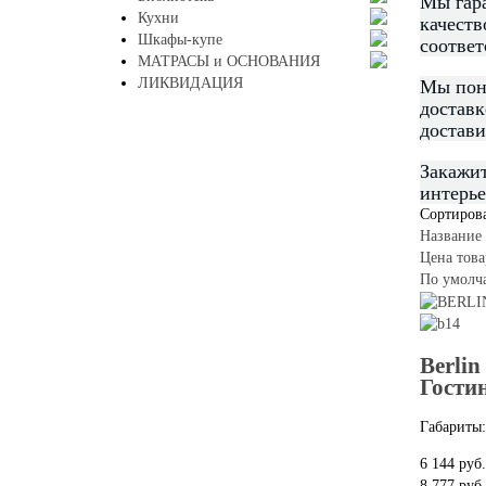
Мы гара
Кухни
качеств
Шкафы-купе
соответ
МАТРАСЫ и ОСНОВАНИЯ
ЛИКВИДАЦИЯ
Мы пони
доставк
достави
Закажит
интерь
Сортирова
Название 
Цена това
По умолч
Berli
Гости
Габариты
6 144 руб.
8 777 руб.