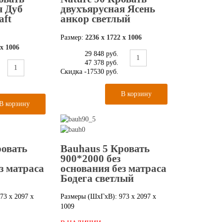
я Дуб
двухъярусная Ясень
aft
анкор светлый
Размер:
2236 х 1722 х 1006
 х 1006
29 848 руб.
47 378 руб.
Скидка
-17530 руб.
ровать
Bauhaus 5 Кровать
900*2000 без
з матраса
основания без матраса
Бодега светлый
73 х 2097 х
Размеры (ШxГxВ): 973 х 2097 х
1009