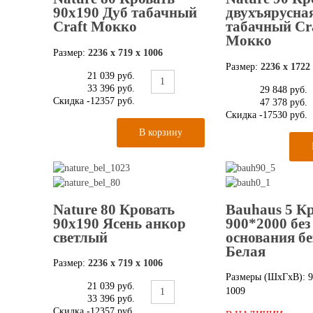
90х190 Дуб табачный
двухъярусна
Craft Мокко
табачный Cr
Мокко
Размер:
2236 х 719 х 1006
Размер:
2236 х 1722
21 039 руб.
33 396 руб.
29 848 руб.
Скидка
-12357 руб.
47 378 руб.
Скидка
-17530 руб.
Nature 80 Кровать
Bauhaus 5 К
90х190 Ясень анкор
900*2000 без
светлый
основания бе
Белая
Размер:
2236 х 719 х 1006
Размеры (ШxГxВ): 9
21 039 руб.
1009
33 396 руб.
Скидка
-12357 руб.