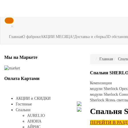
×
Главная
О фабрике
АКЦИИ МЕСЯЦА!
Доставка и сборка
3D обстанов
Мы
на Маркете
Главная
Спал
Спальня
SHERL
Оплата
Картами
Композиции
модули Sherlock Орех
модули Sherlock Сон
АКЦИИ и СКИДКИ
Sherlock Ясень светл
Гостиные
Спальня
Спальни
АURELIO
АНОНА
ПЕРЕЙТИ В РАЗ
АЙРИС