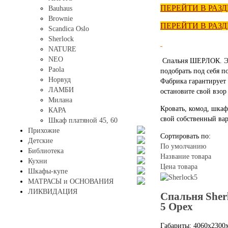
ПЕРЕЙТИ В РАЗ
Bauhaus
Brownie
ПЕРЕЙТИ В РАЗ
Scandica Oslo
Sherlock
NATURE
NEO
Спальня ШЕРЛОК.
Э
Paola
подобрать под себя 
Норвуд
Фабрика гарантирует 
ЛАМБИ
остановите свой взор
Милана
Кровать, комод, шкаф
КАРА
свой собственный ва
Шкаф платяной 45, 60
Прихожие
Сортировать по:
Детские
По умолчанию
Библиотека
Название товара
Кухни
Цена товара
Шкафы-купе
МАТРАСЫ и ОСНОВАНИЯ
ЛИКВИДАЦИЯ
Спальня Sher
5 Орех
Габариты: 4060х2300