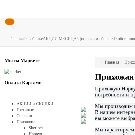
×
Главная
О фабрике
АКЦИИ МЕСЯЦА!
Доставка и сборка
3D обстанов
Мы
на Маркете
Главная
Прих
Прихожая
Оплата
Картами
Прихожую Норвуд 
потребности и п
АКЦИИ и СКИДКИ
Мы производим п
Гостиные
В нашем интерне
Спальни
вы можете выбрат
Прихожие
Sherlock
Мы гарантируем 
Норвуд